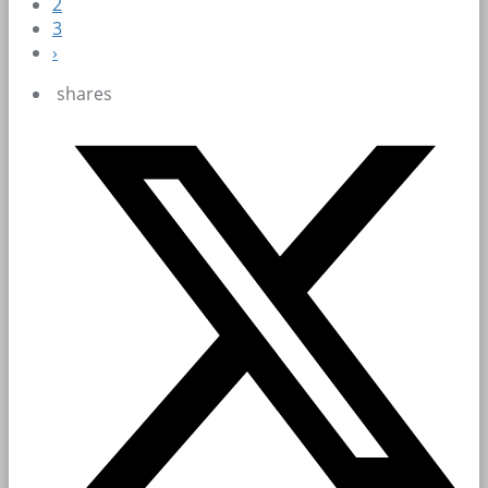
2
3
›
shares