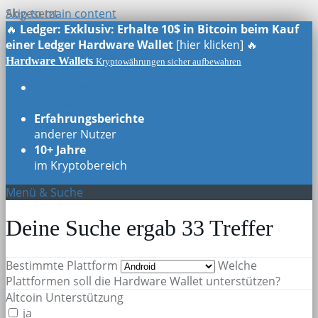
Skip to main content
Abgesetzt
🔥
Ledger: Exklusiv: Erhalte 10$ in Bitcoin beim Kauf
einer Ledger Hardware Wallet
[hier klicken] 🔥
Hardware Wallets
Kryptowährungen sicher aufbewahren
Echte Testberichte
aller Modelle
Erfahrungsberichte
anderer Nutzer
10+ Jahre
im Kryptobereich
Menü & Suche
Deine Suche ergab
33
Treffer
Bestimmte Plattform
Welche
Plattformen soll die Hardware Wallet unterstützen?
Altcoin Unterstützung
ja