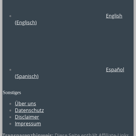
English
(
Englisch
)
Español
(
Spanisch
)
Sonstiges
Über uns
Datenschutz
Disclaimer
Impressum
Transparenzhinweis:
Diese Seite enthält
Affiliate-Links
,