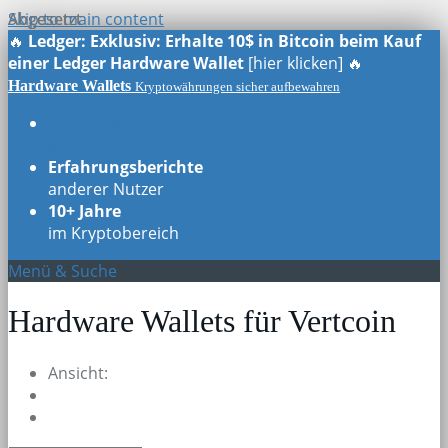
Skip to main content
Abgesetzt
Abgesetzt
🔥
Ledger: Exklusiv: Erhalte 10$ in Bitcoin beim Kauf
einer Ledger Hardware Wallet
[hier klicken] 🔥
Hardware Wallets
Kryptowährungen sicher aufbewahren
Echte Testberichte
aller Modelle
Erfahrungsberichte
anderer Nutzer
10+ Jahre
im Kryptobereich
Menü & Suche
Hardware Wallets für Vertcoin
Ansicht: