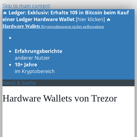
Skip to main content
🔥
Ledger: Exklusiv: Erhalte 10$ in Bitcoin beim Kauf
einer Ledger Hardware Wallet
[hier klicken] 🔥
Hardware Wallets
Kryptowährungen sicher aufbewahren
Echte Testberichte
aller Modelle
Erfahrungsberichte
anderer Nutzer
10+ Jahre
im Kryptobereich
Menü & Suche
Hardware Wallets von Trezor