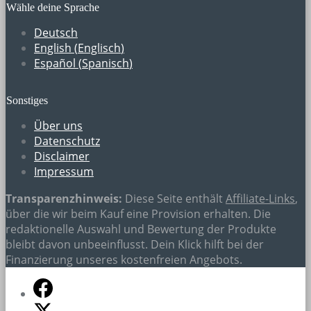
Wähle deine Sprache
Deutsch
English
(
Englisch
)
Español
(
Spanisch
)
Sonstiges
Über uns
Datenschutz
Disclaimer
Impressum
Transparenzhinweis:
Diese Seite enthält
Affiliate-Links
,
über die wir beim Kauf eine Provision erhalten. Die
redaktionelle Auswahl und Bewertung der Produkte
bleibt davon unbeeinflusst. Dein Klick hilft bei der
Finanzierung unseres kostenfreien Angebots.