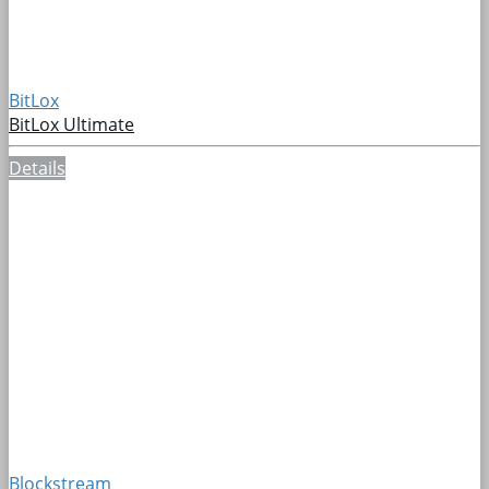
BitLox
BitLox Ultimate
Details
Blockstream