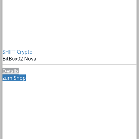
SHIFT Crypto
BitBox02 Nova
Details
zum Shop