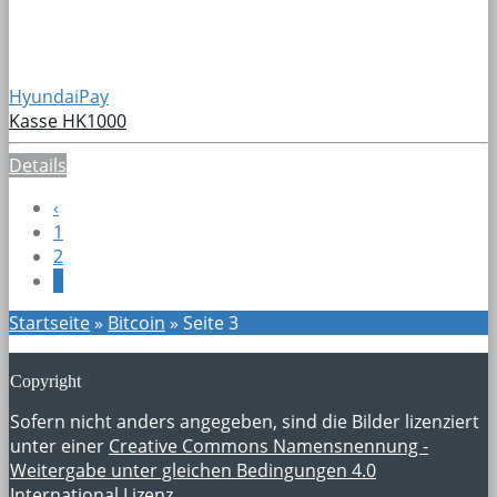
HyundaiPay
Kasse HK1000
Details
‹
1
2
3
Startseite
»
Bitcoin
»
Seite 3
Copyright
Sofern nicht anders angegeben, sind die Bilder lizenziert
unter einer
Creative Commons Namensnennung -
Weitergabe unter gleichen Bedingungen 4.0
International Lizenz
.