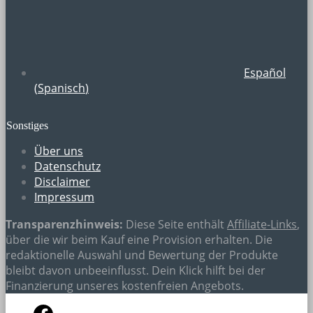
Español
(
Spanisch
)
Sonstiges
Über uns
Datenschutz
Disclaimer
Impressum
Transparenzhinweis:
Diese Seite enthält
Affiliate-Links
,
über die wir beim Kauf eine Provision erhalten. Die
redaktionelle Auswahl und Bewertung der Produkte
bleibt davon unbeeinflusst. Dein Klick hilft bei der
Finanzierung unseres kostenfreien Angebots.