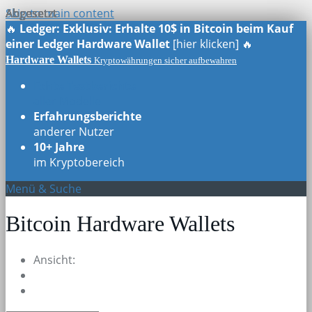
Skip to main content
Abgesetzt
Abgesetzt
Abgesetzt
Abgesetzt
Abgesetzt
🔥
Ledger: Exklusiv: Erhalte 10$ in Bitcoin beim Kauf
einer Ledger Hardware Wallet
[hier klicken] 🔥
Hardware Wallets
Kryptowährungen sicher aufbewahren
Echte Testberichte
aller Modelle
Erfahrungsberichte
anderer Nutzer
10+ Jahre
im Kryptobereich
Menü & Suche
Bitcoin Hardware Wallets
Ansicht: