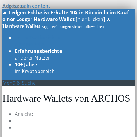
Skip to main content
Abgesetzt
🔥
Ledger: Exklusiv: Erhalte 10$ in Bitcoin beim Kauf
einer Ledger Hardware Wallet
[hier klicken] 🔥
Hardware Wallets
Kryptowährungen sicher aufbewahren
Echte Testberichte
aller Modelle
Erfahrungsberichte
anderer Nutzer
10+ Jahre
im Kryptobereich
Menü & Suche
Hardware Wallets von ARCHOS
Ansicht: