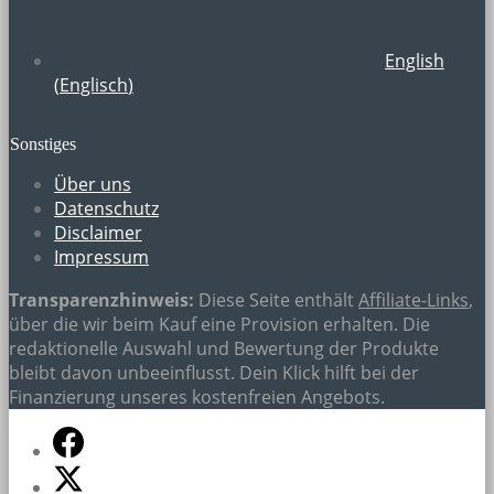
English
(
Englisch
)
Sonstiges
Über uns
Datenschutz
Disclaimer
Impressum
Transparenzhinweis:
Diese Seite enthält
Affiliate-Links
,
über die wir beim Kauf eine Provision erhalten. Die
redaktionelle Auswahl und Bewertung der Produkte
bleibt davon unbeeinflusst. Dein Klick hilft bei der
Finanzierung unseres kostenfreien Angebots.