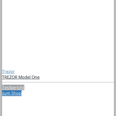
Trezor
TREZOR Model One
Testbericht
zum Shop