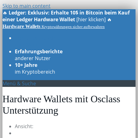
Skip to main content
🔥
Ledger: Exklusiv: Erhalte 10$ in Bitcoin beim Kauf
einer Ledger Hardware Wallet
[hier klicken] 🔥
Hardware Wallets
Kryptowährungen sicher aufbewahren
Echte Testberichte
aller Modelle
Erfahrungsberichte
anderer Nutzer
10+ Jahre
im Kryptobereich
Menü & Suche
Hardware Wallets mit Osclass
Unterstützung
Ansicht: