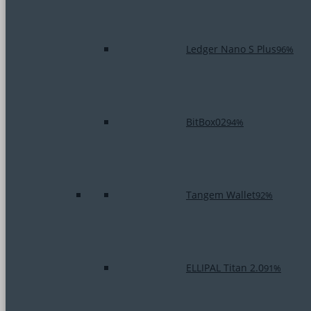
Ledger Nano S Plus
96%
BitBox02
94%
Tangem Wallet
92%
ELLIPAL Titan 2.0
91%