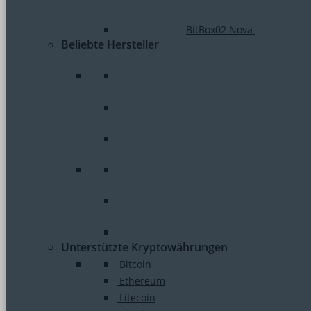
BitBox02 Nova
Beliebte Hersteller
Unterstützte Kryptowährungen
Bitcoin
Ethereum
Litecoin