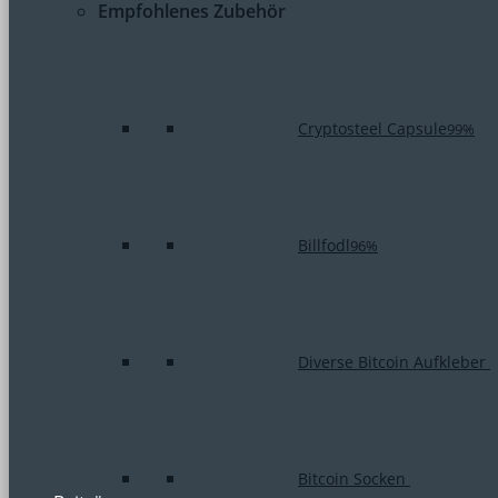
Empfohlenes Zubehör
Cryptosteel Capsule
99%
Billfodl
96%
Diverse Bitcoin Aufkleber
Bitcoin Socken