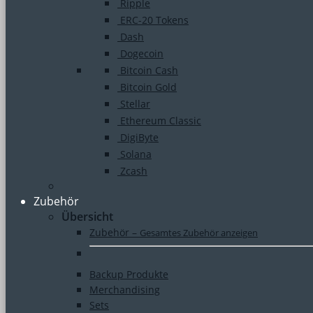
Ripple
ERC-20 Tokens
Dash
Dogecoin
Bitcoin Cash
Bitcoin Gold
Stellar
Ethereum Classic
DigiByte
Solana
Zcash
Zubehör
Übersicht
Zubehör
–
Gesamtes Zubehör anzeigen
Backup Produkte
Merchandising
Sets