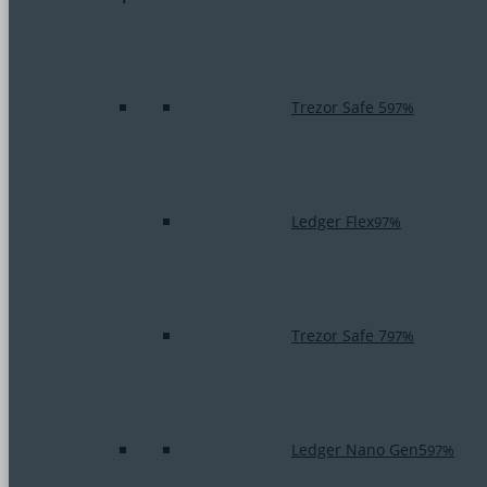
Trezor Safe 5
97%
Ledger Flex
97%
Trezor Safe 7
97%
Ledger Nano Gen5
97%