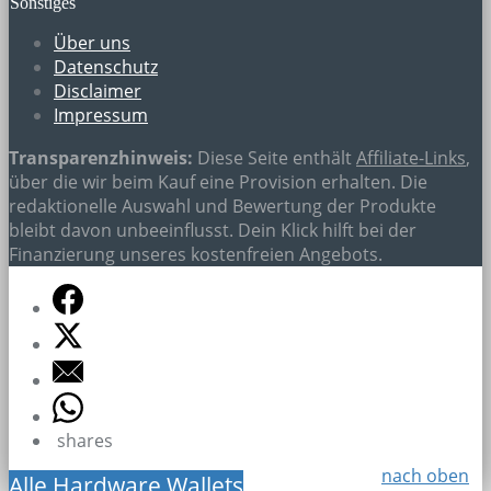
Sonstiges
Über uns
Datenschutz
Disclaimer
Impressum
Transparenzhinweis:
Diese Seite enthält
Affiliate-Links
,
über die wir beim Kauf eine Provision erhalten. Die
redaktionelle Auswahl und Bewertung der Produkte
bleibt davon unbeeinflusst. Dein Klick hilft bei der
Finanzierung unseres kostenfreien Angebots.
shares
nach oben
Alle Hardware Wallets