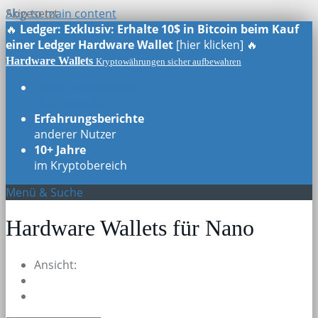
Skip to main content
Abgesetzt
🔥
Ledger: Exklusiv: Erhalte 10$ in Bitcoin beim Kauf
einer Ledger Hardware Wallet
[hier klicken] 🔥
Hardware Wallets
Kryptowährungen sicher aufbewahren
Echte Testberichte
aller Modelle
Erfahrungsberichte
anderer Nutzer
10+ Jahre
im Kryptobereich
Menü & Suche
Hardware Wallets für Nano
Ansicht: