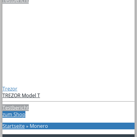
Testbericht
Trezor
TREZOR Model T
Testbericht
zum Shop
Startseite
»
Monero