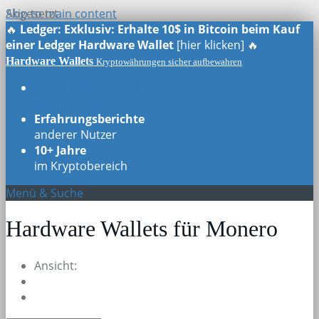
Skip to main content
Abgesetzt
🔥
Ledger: Exklusiv: Erhalte 10$ in Bitcoin beim Kauf
einer Ledger Hardware Wallet
[hier klicken] 🔥
Hardware Wallets
Kryptowährungen sicher aufbewahren
Echte Testberichte
aller Modelle
Erfahrungsberichte
anderer Nutzer
10+ Jahre
im Kryptobereich
Menü & Suche
Hardware Wallets für Monero
Ansicht: