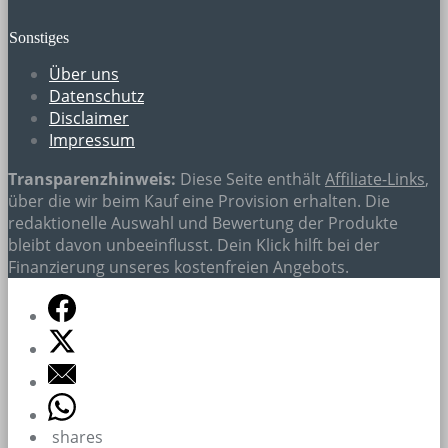
Sonstiges
Über uns
Datenschutz
Disclaimer
Impressum
Transparenzhinweis:
Diese Seite enthält
Affiliate-Links
,
über die wir beim Kauf eine Provision erhalten. Die
redaktionelle Auswahl und Bewertung der Produkte
bleibt davon unbeeinflusst. Dein Klick hilft bei der
Finanzierung unseres kostenfreien Angebots.
shares