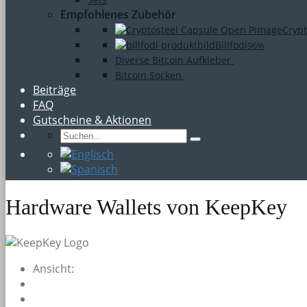
Empfohlenes Zubehör
Crypt
Billfodl
96%
Diverse Bitcoin Aufkleber
Bitcoin Socken
Beiträge
FAQ
Gutscheine & Aktionen
Hardware Wallets von KeepKey
Ansicht: