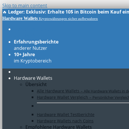
Skip to main content
🔥
Ledger: Exklusiv: Erhalte 10$ in Bitcoin beim Kauf e
Hardware Wallets
Kryptowährungen sicher aufbewahren
Echte Testberichte
aller Modelle
Erfahrungsberichte
anderer Nutzer
10+ Jahre
im Kryptobereich
Hardware Wallets
Übersicht
Alle Hardware Wallets
–
Alle Hardware Wallets in d
Hardware Wallet Vergleich
–
Persönlicher Verglei
Hardware Wallet Testberichte
Hardware Wallets nach Coins
Empfohlene Hardware Wallets