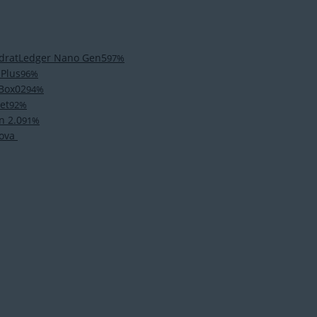
Ledger Nano Gen5
97%
 Plus
96%
tBox02
94%
et
92%
n 2.0
91%
ova