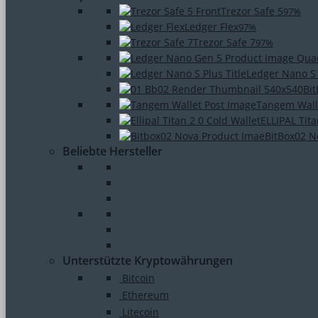
Trezor Safe 5
97%
Ledger Flex
97%
Trezor Safe 7
97%
Ledger Nano S
Bi
Tangem Wall
ELLIPAL Tita
BitBox02 N
Beliebte Hersteller
Unterstützte Kryptowährungen
Bitcoin
Ethereum
Litecoin