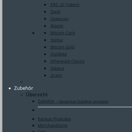
ERC-20 Tokens
Dash
Dogecoin
Ripple
Bitcoin Cash
Stellar
Bitcoin Gold
DigiByte
Ethereum Classic
Solana
Zcash
Zubehör
Übersicht
Zubehör
–
Gesamtes Zubehör anzeigen
Backup Produkte
Merchandising
Sets