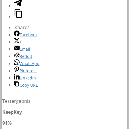
shares
Facebook
X
Email
Reddit
WhatsApp
Pinterest
LinkedIn
Copy URL
Testergebnis
KeepKey
91%