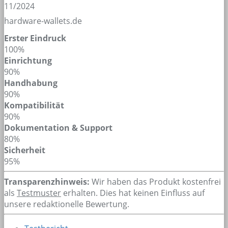
11/2024
hardware-wallets.de
Erster Eindruck
100%
Einrichtung
90%
Handhabung
90%
Kompatibilität
90%
Dokumentation & Support
80%
Sicherheit
95%
Transparenzhinweis:
Wir haben das Produkt kostenfrei
als
Testmuster
erhalten. Dies hat keinen Einfluss auf
unsere redaktionelle Bewertung.