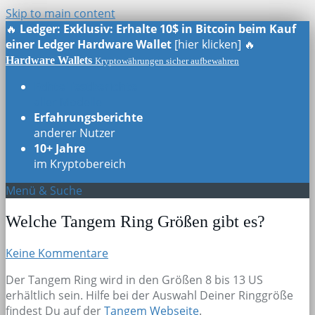
Skip to main content
🔥
Ledger: Exklusiv: Erhalte 10$ in Bitcoin beim Kauf
einer Ledger Hardware Wallet
[hier klicken] 🔥
Hardware Wallets
Kryptowährungen sicher aufbewahren
Echte Testberichte
aller Modelle
Erfahrungsberichte
anderer Nutzer
10+ Jahre
im Kryptobereich
Menü & Suche
Welche Tangem Ring Größen gibt es?
Keine Kommentare
Der Tangem Ring wird in den Größen 8 bis 13 US
erhältlich sein. Hilfe bei der Auswahl Deiner Ringgröße
findest Du auf der
Tangem Webseite
.