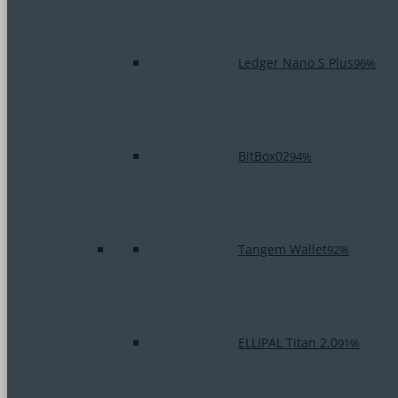
Ledger Nano S Plus
96%
BitBox02
94%
Tangem Wallet
92%
ELLIPAL Titan 2.0
91%