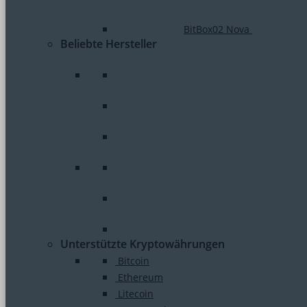
BitBox02 Nova
Beliebte Hersteller
Unterstützte Kryptowährungen
Bitcoin
Ethereum
Litecoin