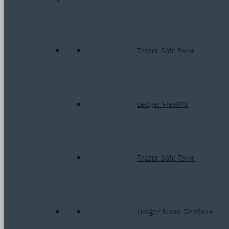
Trezor Safe 5
97%
Ledger Flex
97%
Trezor Safe 7
97%
Ledger Nano Gen5
97%