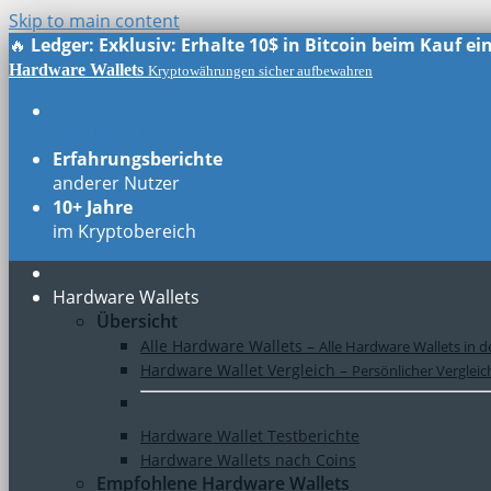
Skip to main content
🔥
Ledger: Exklusiv: Erhalte 10$ in Bitcoin beim Kauf e
Hardware Wallets
Kryptowährungen sicher aufbewahren
Echte Testberichte
aller Modelle
Erfahrungsberichte
anderer Nutzer
10+ Jahre
im Kryptobereich
Hardware Wallets
Übersicht
Alle Hardware Wallets
–
Alle Hardware Wallets in d
Hardware Wallet Vergleich
–
Persönlicher Verglei
Hardware Wallet Testberichte
Hardware Wallets nach Coins
Empfohlene Hardware Wallets