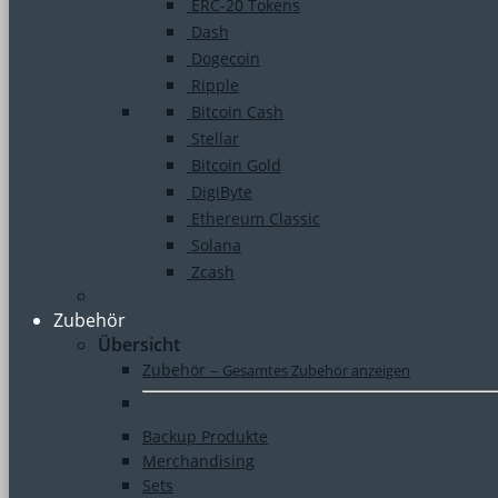
ERC-20 Tokens
Dash
Dogecoin
Ripple
Bitcoin Cash
Stellar
Bitcoin Gold
DigiByte
Ethereum Classic
Solana
Zcash
Zubehör
Übersicht
Zubehör
–
Gesamtes Zubehör anzeigen
Backup Produkte
Merchandising
Sets