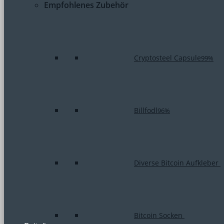
Empfohlenes Zubehör
Cryptosteel Capsule
99%
Billfodl
96%
Diverse Bitcoin Aufkleber
Bitcoin Socken