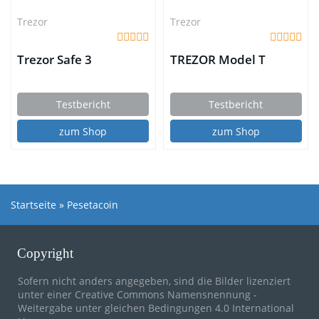
Trezor
Trezor
Trezor Safe 3
TREZOR Model T
Testbericht
Testbericht
zum Shop
zum Shop
Startseite
»
Pesetacoin
Copyright
Sofern nicht anders angegeben, sind die Bilder lizenziert
unter einer
Creative Commons Namensnennung -