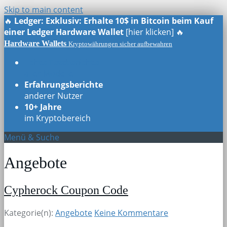
Skip to main content
🔥
Ledger: Exklusiv: Erhalte 10$ in Bitcoin beim Kauf
einer Ledger Hardware Wallet
[hier klicken] 🔥
Hardware Wallets
Kryptowährungen sicher aufbewahren
Echte Testberichte
aller Modelle
Erfahrungsberichte
anderer Nutzer
10+ Jahre
im Kryptobereich
Menü & Suche
Angebote
Cypherock Coupon Code
Kategorie(n):
Angebote
Keine Kommentare