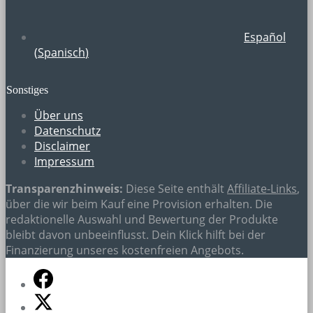
Español
(
Spanisch
)
Sonstiges
Über uns
Datenschutz
Disclaimer
Impressum
Transparenzhinweis:
Diese Seite enthält
Affiliate-Links
,
über die wir beim Kauf eine Provision erhalten. Die
redaktionelle Auswahl und Bewertung der Produkte
bleibt davon unbeeinflusst. Dein Klick hilft bei der
Finanzierung unseres kostenfreien Angebots.