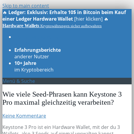
Skip to main content
🔥
Ledger: Exklusiv: Erhalte 10$ in Bitcoin beim Kauf
einer Ledger Hardware Wallet
[hier klicken] 🔥
Hardware Wallets
Kryptowährungen sicher aufbewahren
Echte Testberichte
aller Modelle
Erfahrungsberichte
anderer Nutzer
10+ Jahre
im Kryptobereich
Menü & Suche
Wie viele Seed-Phrasen kann Keystone 3
Pro maximal gleichzeitig verarbeiten?
Keine Kommentare
Keystone 3 Pro ist ein Hardware Wallet, mit der du 3
Wallets, also 3 Seeds auf einmal verwalten kannst.