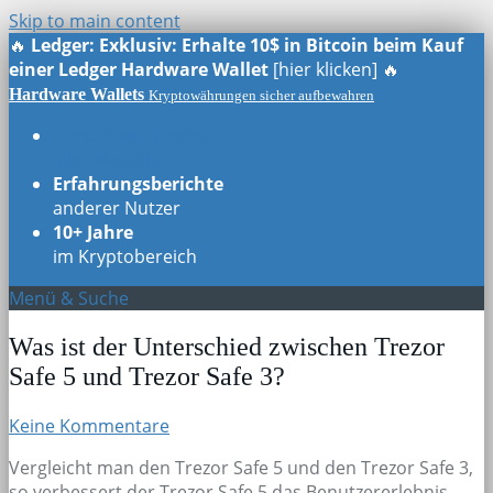
Skip to main content
🔥
Ledger: Exklusiv: Erhalte 10$ in Bitcoin beim Kauf
einer Ledger Hardware Wallet
[hier klicken] 🔥
Hardware Wallets
Kryptowährungen sicher aufbewahren
Echte Testberichte
aller Modelle
Erfahrungsberichte
anderer Nutzer
10+ Jahre
im Kryptobereich
Menü & Suche
Was ist der Unterschied zwischen Trezor
Safe 5 und Trezor Safe 3?
Keine Kommentare
Vergleicht man den Trezor Safe 5 und den Trezor Safe 3,
so verbessert der Trezor Safe 5 das Benutzererlebnis