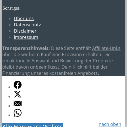
Sonstiges
Über uns
Datenschutz
Disclaimer
Impressum
Transparenzhinweis:
Diese Seite enthält
Affiliate-Links
,
über die wir beim Kauf eine Provision erhalten. Die
redaktionelle Auswahl und Bewertung der Produkte
bleibt davon unbeeinflusst. Dein Klick hilft bei der
Finanzierung unseres kostenfreien Angebots.
nach oben
Alle Hardware Wallets