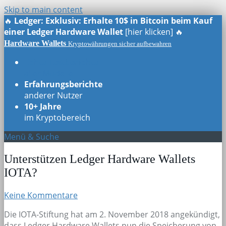
Skip to main content
🔥
Ledger: Exklusiv: Erhalte 10$ in Bitcoin beim Kauf
einer Ledger Hardware Wallet
[hier klicken] 🔥
Hardware Wallets
Kryptowährungen sicher aufbewahren
Echte Testberichte
aller Modelle
Erfahrungsberichte
anderer Nutzer
10+ Jahre
im Kryptobereich
Menü & Suche
Unterstützen Ledger Hardware Wallets
IOTA?
Keine Kommentare
Die IOTA-Stiftung hat am 2. November 2018 angekündigt,
dass Ledger Hardware Wallets nun die Speicherung von