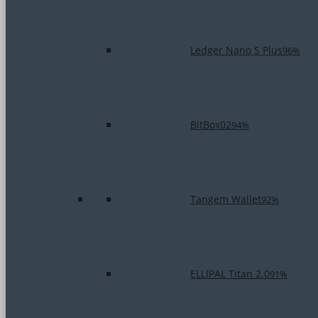
Ledger Nano S Plus
96%
BitBox02
94%
Tangem Wallet
92%
ELLIPAL Titan 2.0
91%