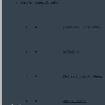
Empfohlenes Zubehör
Cryptosteel Capsule
99%
Billfodl
96%
Diverse Bitcoin Aufkleber
Bitcoin Socken