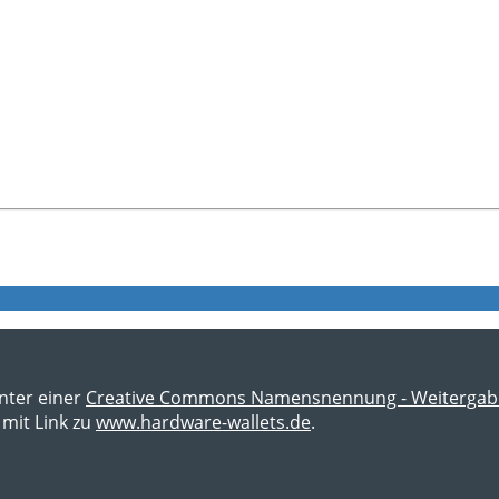
unter einer
Creative Commons Namensnennung - Weitergabe u
mit Link zu
www.hardware-wallets.de
.