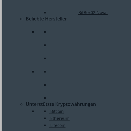
BitBox02 Nova
Beliebte Hersteller
Unterstützte Kryptowährungen
Bitcoin
Ethereum
Litecoin