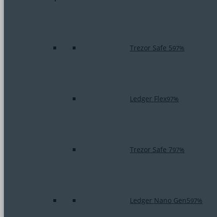
Trezor Safe 5
97%
Ledger Flex
97%
Trezor Safe 7
97%
Ledger Nano Gen5
97%