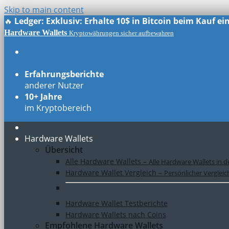
Skip to main content
🔥
Ledger: Exklusiv: Erhalte 10$ in Bitcoin beim Kauf e
Hardware Wallets
Kryptowährungen sicher aufbewahren
Echte Testberichte
aller Modelle
Erfahrungsberichte
anderer Nutzer
10+ Jahre
im Kryptobereich
Hardware Wallets
Übersicht
Alle Hardware Wallets
–
Alle Hardware Wallets in d
Hardware Wallet Vergleich
–
Persönlicher Verglei
Hardware Wallet Testberichte
Hardware Wallets nach Coins
Empfohlene Hardware Wallets