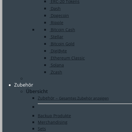
ERC-20 Tokens
Dash
Dogecoin
Ripple
Bitcoin Cash
Stellar
Bitcoin Gold
DigiByte
Ethereum Classic
Solana
Zcash
Zubehör
Übersicht
Zubehör
–
Gesamtes Zubehör anzeigen
Backup Produkte
Merchandising
Sets