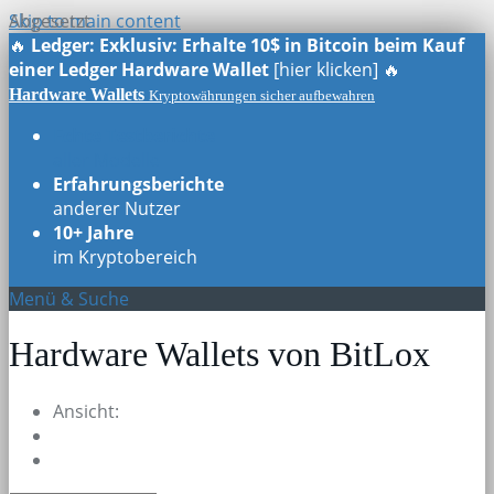
Skip to main content
Abgesetzt
🔥
Ledger: Exklusiv: Erhalte 10$ in Bitcoin beim Kauf
einer Ledger Hardware Wallet
[hier klicken] 🔥
Hardware Wallets
Kryptowährungen sicher aufbewahren
Echte Testberichte
aller Modelle
Erfahrungsberichte
anderer Nutzer
10+ Jahre
im Kryptobereich
Menü & Suche
Hardware Wallets von BitLox
Ansicht: