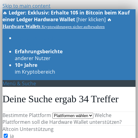
Skip to main content
🔥
Ledger: Exklusiv: Erhalte 10$ in Bitcoin beim Kauf
einer Ledger Hardware Wallet
[hier klicken] 🔥
Hardware Wallets
Kryptowährungen sicher aufbewahren
Echte Testberichte
aller Modelle
Erfahrungsberichte
anderer Nutzer
10+ Jahre
im Kryptobereich
Menü & Suche
Deine Suche ergab
34
Treffer
Bestimmte Plattform
Welche
Plattformen soll die Hardware Wallet unterstützen?
Altcoin Unterstützung
ja