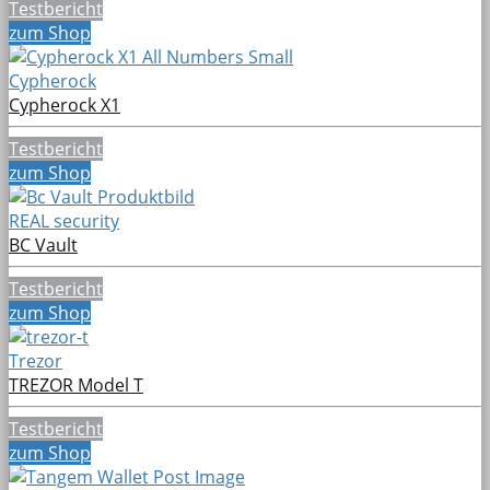
Testbericht
zum Shop
Cypherock
Cypherock X1
Testbericht
zum Shop
REAL security
BC Vault
Testbericht
zum Shop
Trezor
TREZOR Model T
Testbericht
zum Shop