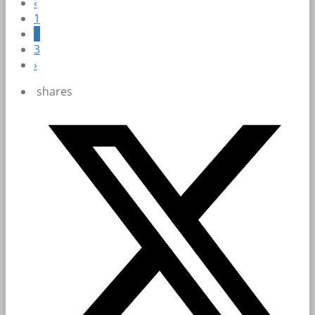
‹
1
2
3
›
shares